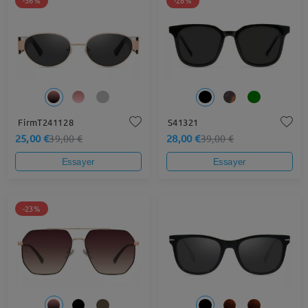
-36%
-28%
FirmT241128
S41321
25,00 €
28,00 €
39,00 €
39,00 €
Essayer
Essayer
-23%