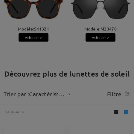
Modèle:
S41321
Modèle:
M23470
Acheter >
Acheter >
Découvrez plus de lunettes de soleil
Trier par :Caractéristique
Filtre
94
Results