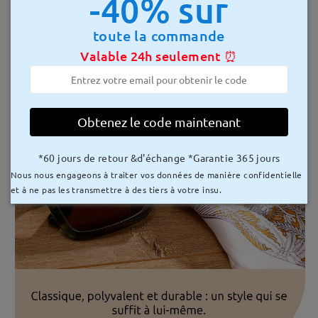
-40% sur
toute la commande
Valable 24h seulement ⏰
Obtenez le code maintenant
*60 jours de retour &d'échange *Garantie 365 jours
Nous nous engageons à traiter vos données de manière confidentielle
et à ne pas les transmettre à des tiers à votre insu.