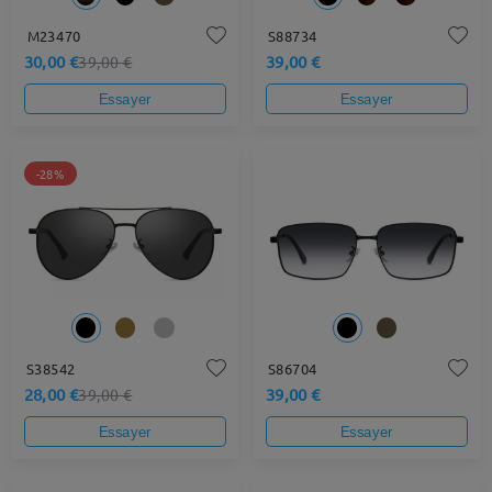
M23470
S88734
30,00 €
39,00 €
39,00 €
Essayer
Essayer
-28%
S38542
S86704
28,00 €
39,00 €
39,00 €
Essayer
Essayer