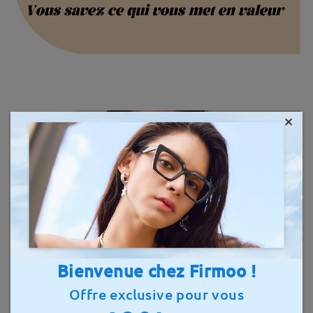
×
Bienvenue chez Firmoo !
Offre exclusive pour vous