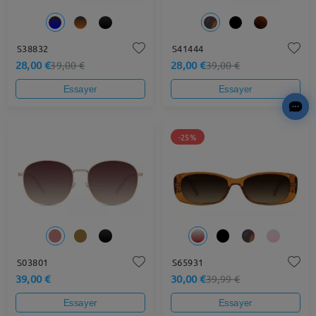
S38832
S41444
28,00 €
28,00 €
39,00 €
39,00 €
Essayer
Essayer
-25%
S03801
S65931
39,00 €
30,00 €
39,99 €
Essayer
Essayer