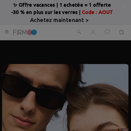
✨ Offre vacances
|
1 achetée = 1 offerte
-30 % en plus sur les verres |
Code : AOUT
Achetez maintenant >