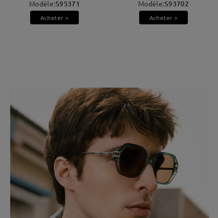
Modèle:
S95371
Modèle:
S93702
Acheter >
Acheter >