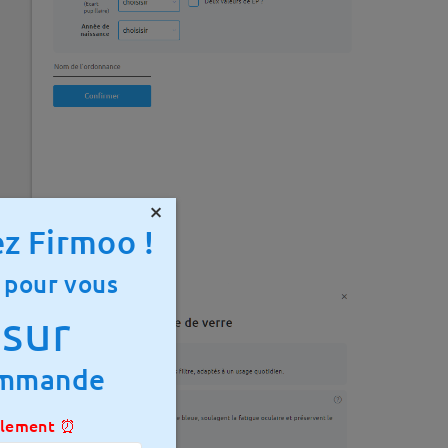
×
z Firmoo !
panier.
 pour vous
sur
ommande
ulement ⏰