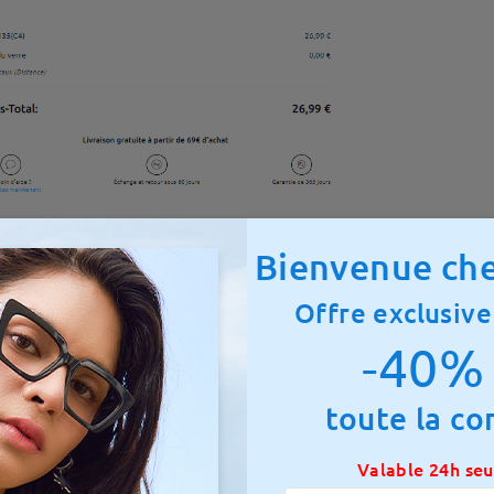
Bienvenue che
onnez l'usage de vos lunettes.
onnez le type de verre, l'épaisseur, le revêtement et ajoutez au 
Offre exclusive
-40% 
toute la c
Valable 24h se