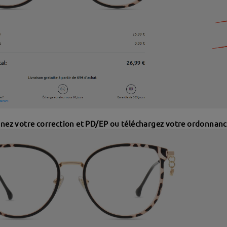
gnez votre correction et PD/EP ou téléchargez votre ordonnanc