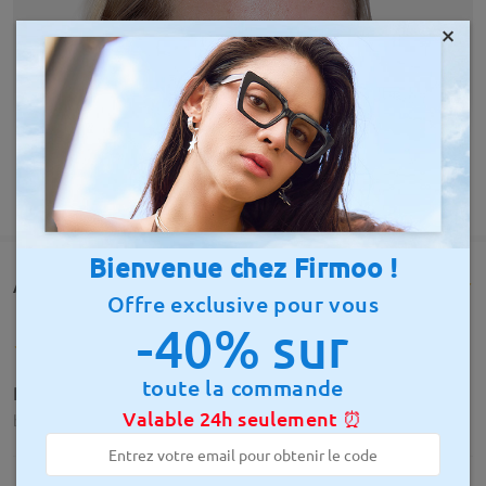
×
AFFICHER PLUS
Bienvenue chez Firmoo !
Avis des clients(412)
Offre exclusive pour vous
-40% sur
toute la commande
Reçu ma commande Très satisfaite
Valable 24h seulement ⏰
by
Marie Parent
on
Jul 13 , 2026