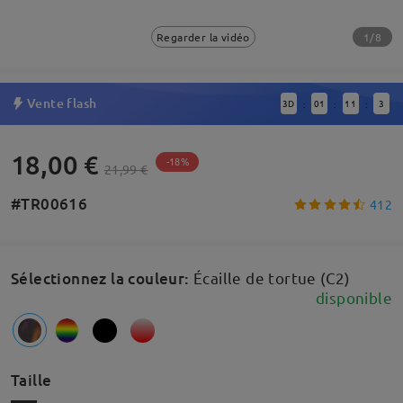
1/8
Regarder la vidéo
Vente flash
3
D
01
11
3
:
:
:
18,00 €
-18%
21,99 €
#TR00616
412
Sélectionnez la couleur
:
Écaille de tortue (C2)
disponible
Taille