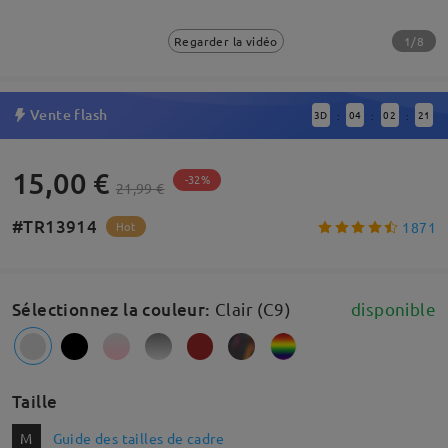
1/8
Regarder la vidéo
Vente flash
3
D
04
02
20
:
:
:
15,00 €
-32%
21,99 €
#TR13914
1871
Hot
Sélectionnez la couleur
:
Clair (C9)
disponible
Taille
M
Guide des tailles de cadre