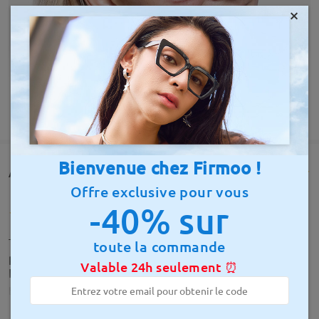
×
AFFICHER PLUS
Bienvenue chez Firmoo !
Avis des clients(1871)
Offre exclusive pour vous
-40% sur
Très belle lunettes, j'adore confortable et
toute la commande
parfaitement adapté à ma vue . Reçu rapidement.
Valable 24h seulement ⏰
Le SAV est top .
by
Sandrine Dardé
on
Jul 24 , 2026