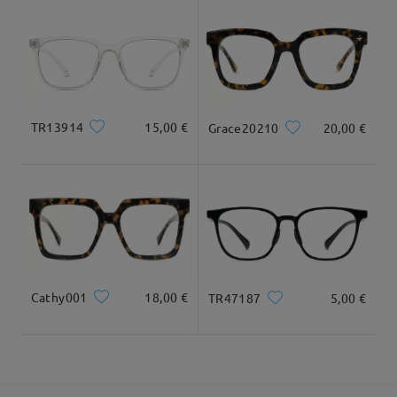
8-15 jours ouvrables
détails
Livré
TR13914
15,00 €
Grace20210
20,00 €
Cathy001
18,00 €
TR47187
5,00 €