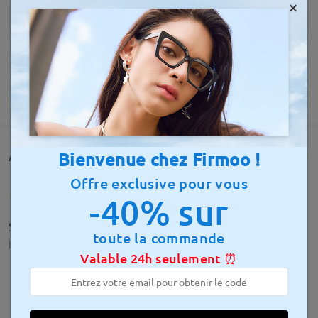
×
AFFICHER PLUS
Bienvenue chez Firmoo !
Avis des clients(380)
Offre exclusive pour vous
-40% sur
Super monture légère et mode retro
toute la commande
by
C.g
on
Nov 19 , 2025
Valable 24h seulement ⏰