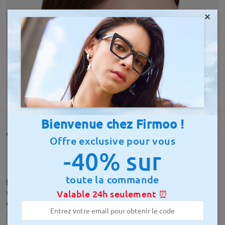
×
AFFICHER PLUS
Bienvenue chez Firmoo !
Avis des clients(89)
Offre exclusive pour vous
-40% sur
toute la commande
Ne fait pas un rendu cheap, elles ont l'air costaud à
voir dans le temps. Je ne pensais pas qu'elle allait
Valable 24h seulement ⏰
être si grosse, pourtant je n'ai pas une petite tête
by
Clara
on
Aug 31 , 2024