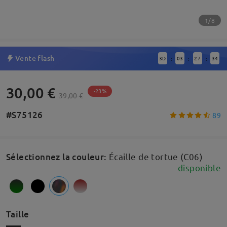
1/8
Vente flash
3
D
03
27
34
:
:
:
30,00 €
-23%
39,00 €
#S75126
89
Sélectionnez la couleur
:
Écaille de tortue (C06)
disponible
Taille