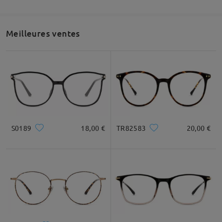
sur Aug 22 , 2025
Meilleures ventes
Recommandation de forme de visage
Question
:
Bonjour, j'adore cette monture, je l'ai commandé avec
des verres teintés mais est-il possible de l'avoir avec des
verres non teintés ?
Carré
Rond
Cœur
Diamond
Ovale
par Julie sur Aug 21 , 2025
S0189
18,00 €
TR82583
20,00 €
Firmoo's
reply
* Uniquement à titre de référence
Bonjour Julie
Merci pour votre demande.
Description du produit
Nous sommes désolés de vous annoncer que nous ne proposons
pas de verres transparents.
Cependant, les verres photochromiques pourraient vous
convenir.