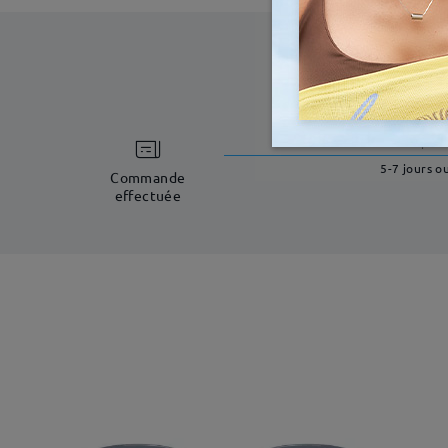
temps d
5-7 jours o
Commande
effectuée