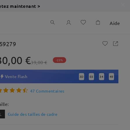
etez maintenant >
Aide
59279
30,00 €
-23%
39,00 €
Vente flash
3
D
03
34
48
:
:
:
47 Commentaires
ille:
L
Guide des tailles de cadre