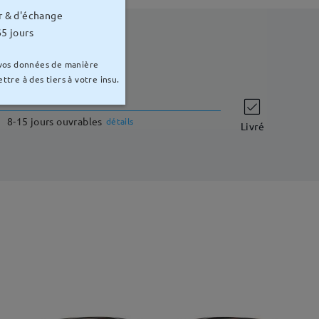
r & d'échange
5 jours
 vos données de manière
ttre à des tiers à votre insu.
délai de livraison
8-15 jours ouvrables
détails
Livré