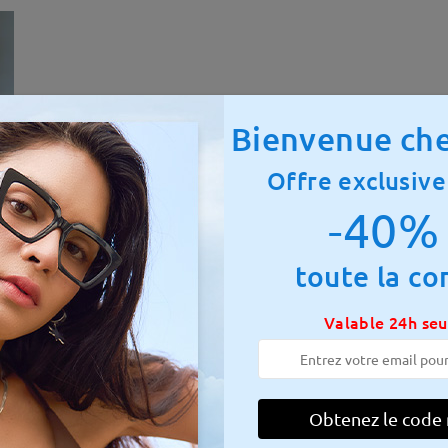
Bienvenue che
Offre exclusive
-40% 
toute la c
Valable 24h se
otale:
136 mm
(
Grand format
)
Taille diagonale des verres :
60
 à ressort:
Non
Matériau:
Tr
Obtenez le code