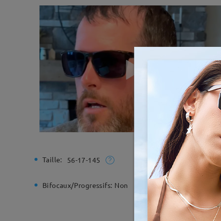
Taille:
Largeur t
56-17-145
Bifocaux/Progressifs:
Non
Charnière