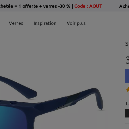
Ach
chetée = 1 offerte + verres -30 %
|
Code : AOUT
Verres
Inspiration
Voir plus
S
Ta