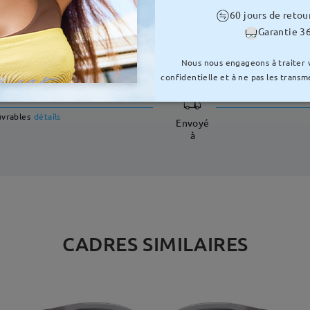
60 jours de retou
Garantie 36
LIVRAISON
Nous nous engageons à traiter
confidentielle et à ne pas les transme
e traitement
uvrables
détails
Envoyé
à
CADRES SIMILAIRES