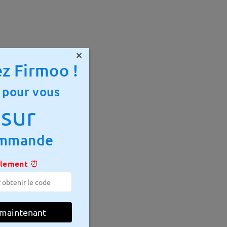
×
z Firmoo !
 pour vous
sur
ommande
ulement ⏰
 mm
Poids:
20g
 maintenant