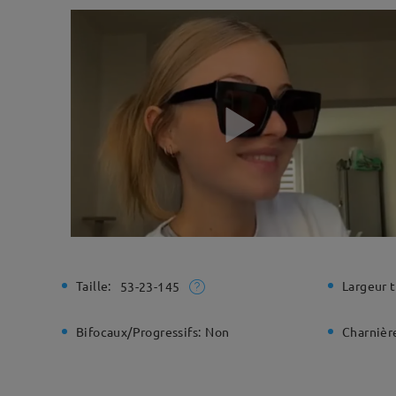
Taille:
Largeur t
53-23-145
Bifocaux/Progressifs:
Non
Charnière