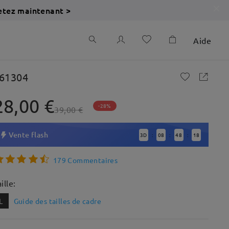
etez maintenant >
Aide
61304
28,00 €
-28%
39,00 €
Vente flash
3
D
08
48
16
:
:
:
179 Commentaires
ille:
L
Guide des tailles de cadre