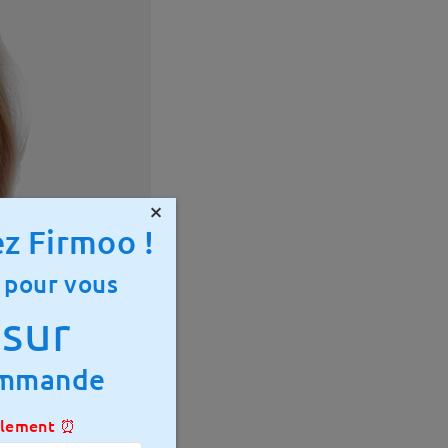
×
z Firmoo !
 pour vous
sur
ommande
ulement ⏰