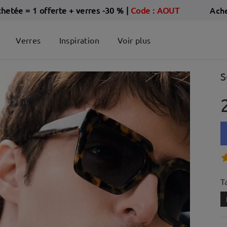
Ach
chetée = 1 offerte + verres -30 %
|
Code : AOUT
Verres
Inspiration
Voir plus
S
Ta