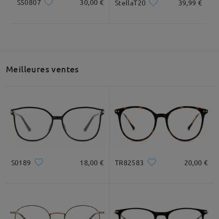
S50807
30,00 €
StellaT20
39,99 €
Meilleures ventes
S0189
18,00 €
TR82583
20,00 €