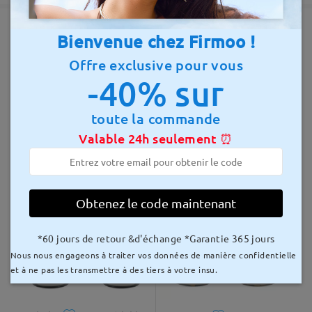
Envoyé à
Bienvenue chez Firmoo !
Montures similaires
Offre exclusive pour vous
délai de livraison
-40% sur
8-15 jours ouvrables
détails
toute la commande
Livré
Valable 24h seulement ⏰
S10560
39,00 €
S11522
25,00 €
Obtenez le code maintenant
*60 jours de retour &d'échange *Garantie 365 jours
Nous nous engageons à traiter vos données de manière confidentielle
et à ne pas les transmettre à des tiers à votre insu.