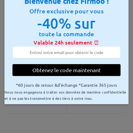
Bienvenue chez Firmoo !
8-15 jours ouvrables
détails
Offre exclusive pour vous
-40% sur
Livré
toute la commande
Valable 24h seulement ⏰
Judy311
41,99 €
BaddieT22
39,99 €
Obtenez le code maintenant
*60 jours de retour &d'échange *Garantie 365 jours
Nous nous engageons à traiter vos données de manière confidentielle
et à ne pas les transmettre à des tiers à votre insu.
Bay007
39,99 €
Bay010
39,99 €