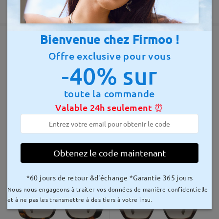
temps de traitement
Garantie de 365 jours
5-7 jours ouvrables
détails
Bienvenue chez Firmoo !
Envoyé à
Offre exclusive pour vous
Montures similaires
-40% sur
délai de livraison
8-15 jours ouvrables
détails
toute la commande
Valable 24h seulement ⏰
Livré
WT95237
23,00 €
S21643
28,00 €
Obtenez le code maintenant
*60 jours de retour &d'échange *Garantie 365 jours
Nous nous engageons à traiter vos données de manière confidentielle
et à ne pas les transmettre à des tiers à votre insu.