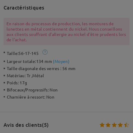
Caractéristiques
En raison du processus de production, les montures de
lunettes en métal contiennent du nickel. Nous conseillons
aux clients souffrant d'allergie au nickel d'être prudents lors
de l'achat.
Taille:
56-17-145
Largeur totale:
134 mm
(
Moyen
)
Taille diagonale des verres :
56 mm
Matériau:
Tr ,Métal
Poids:
17g
Bifocaux/Progressifs:
Non
Charnière à ressort:
Non
Avis des clients(5)