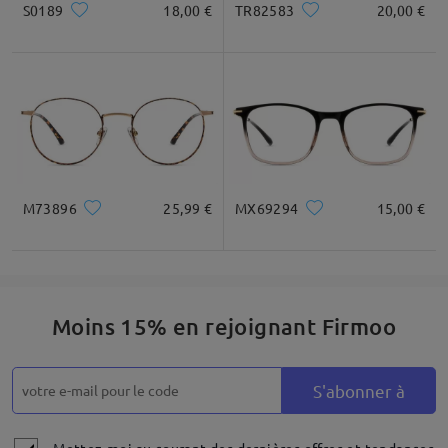
S0189
18,00 €
TR82583
20,00 €
M73896
25,99 €
MX69294
15,00 €
Moins 15% en rejoignant Firmoo
S'abonner à
Mettez-moi au courant des dernières offres et tendances