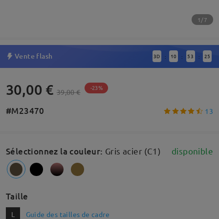
1/7
Vente flash
3
D
10
53
24
:
:
:
30,00 €
-23%
39,00 €
#M23470
13
Sélectionnez la couleur
:
Gris acier (C1)
disponible
Taille
L
Guide des tailles de cadre