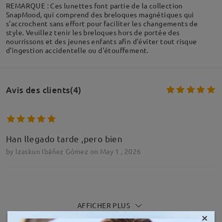
REMARQUE : Ces lunettes font partie de la collection
SnapMood, qui comprend des breloques magnétiques qui
s'accrochent sans effort pour faciliter les changements de
style. Veuillez tenir les breloques hors de portée des
nourrissons et des jeunes enfants afin d'éviter tout risque
d'ingestion accidentelle ou d'étouffement.
Avis des clients(4)
Han llegado tarde ,pero bien
by
Izaskun Ibáñez Gómez
on
May 1 , 2026
AFFICHER PLUS
I absolutely love these, perfect design perfect
×
colour perfect fit