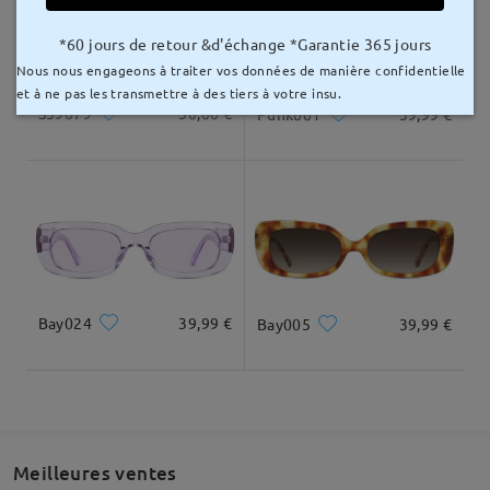
Livré
*60 jours de retour &d'échange *Garantie 365 jours
Nous nous engageons à traiter vos données de manière confidentielle
et à ne pas les transmettre à des tiers à votre insu.
S59079
30,00 €
Punk001
39,99 €
Bay024
39,99 €
Bay005
39,99 €
Meilleures ventes