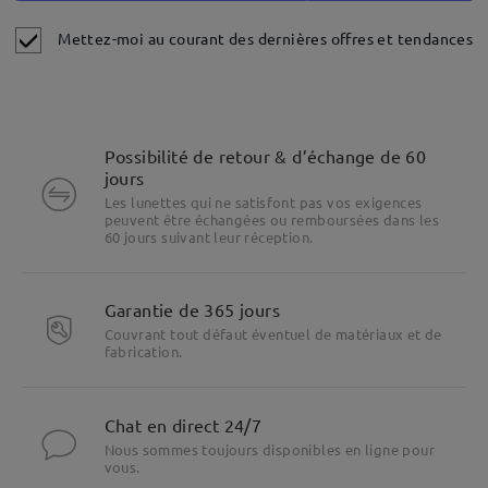
Mettez-moi au courant des dernières offres et tendances
Possibilité de retour & d’échange de 60
jours
Les lunettes qui ne satisfont pas vos exigences
peuvent être échangées ou remboursées dans les
60 jours suivant leur réception.
Garantie de 365 jours
Couvrant tout défaut éventuel de matériaux et de
Mettre en évidence les spécificités
fabrication.
Chat en direct 24/7
Nous sommes toujours disponibles en ligne pour
vous.