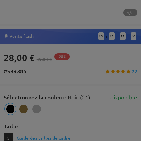
1/8
Vente flash
1
D
19
57
40
:
:
:
28,00 €
-28%
39,00 €
#S39385
22
Sélectionnez la couleur
:
Noir (C1)
disponible
Taille
S
Guide des tailles de cadre