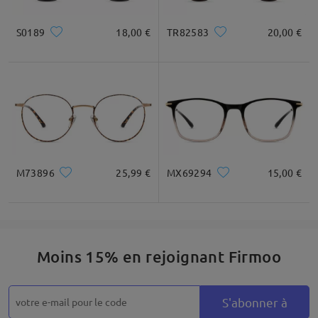
S0189
18,00 €
TR82583
20,00 €
Carré
Rond
Cœur
Diamant
Ovale
* Uniquement à titre de référence
Description du produit
M73896
25,99 €
MX69294
15,00 €
Moins 15% en rejoignant Firmoo
S'abonner à