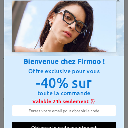
AFFICHER PLUS
Avis des clients(56)
Bienvenue chez Firmoo !
Offre exclusive pour vous
-40% sur
Me encantaron
toute la commande
by
Lizbeth Anabell
on
Aug 7 , 2026
Valable 24h seulement ⏰
Informations sur le modèle
AFFICHER PLUS
Obtenez le code maintenant