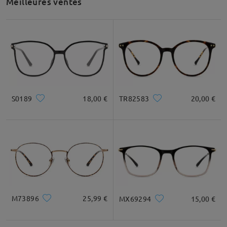
Meilleures ventes
Recommandation de forme de visage
Carré
Rond
Cœur
Diamant
Ovale
S0189
18,00 €
TR82583
20,00 €
* Uniquement à titre de référence
Description du produit
M73896
25,99 €
MX69294
15,00 €