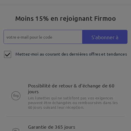
Moins 15% en rejoignant Firmoo
S'abonner à
Mettez-moi au courant des dernières offres et tendances
Possibilité de retour & d’échange de 60
jours
Les lunettes qui ne satisfont pas vos exigences
peuvent être échangées ou remboursées dans les
Mettre en évidence les spécificités
60 jours suivant leur réception.
Garantie de 365 jours