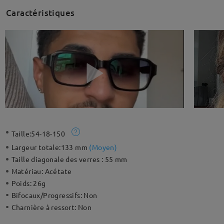
Caractéristiques
Taille:
54-18-150
Largeur totale:
133 mm
(
Moyen
)
Taille diagonale des verres :
55 mm
Matériau:
Acétate
Poids:
26g
Bifocaux/Progressifs:
Non
Charnière à ressort:
Non