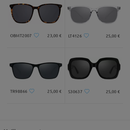
pouvoir commander des verres progressifs, puis de sélectionner
la teinte pour les rendre progressifs.
Dimensions du produit
Livré
Nous espérons avoir répondu à votre question !
Si vous avez besoin d'aide, n'hésitez pas à nous contacter. Vous
pouvez nous contacter par chat en direct (24h/24 et 7j/7) ou
OBMT2007
23,00 €
LT4126
25,00 €
par e-mail à l'adresse service@firmoo.fr.
sur Aug 11 , 2025
Largeur totale
Longueur des branches
133mm/ 5.24in
150mm/ 5.91in
Poser une question
TR98866
25,00 €
S30637
25,00 €
Largeur des verres
Hauteur des verres
Largeur du pont
54mm/ 2.13in
40mm/ 1.57in
nasal
18mm/ 0.71in