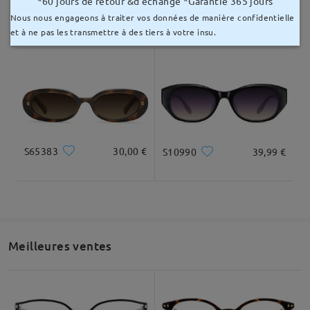
*60 jours de retour &d'échange *Garantie 365 jours
Nous nous engageons à traiter vos données de manière confidentielle
S42737
28,00 €
S00427
25,00 €
et à ne pas les transmettre à des tiers à votre insu.
S65383
30,00 €
S10990
39,99 €
Meilleures ventes