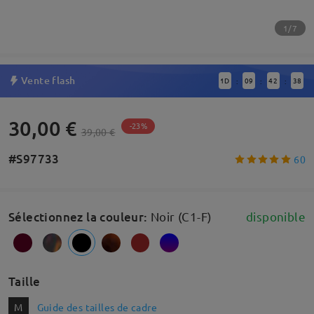
1/7
Vente flash
1
D
09
42
37
:
:
:
30,00 €
-23%
39,00 €
#S97733
60
Sélectionnez la couleur
:
Noir (C1-F)
disponible
Taille
M
Guide des tailles de cadre