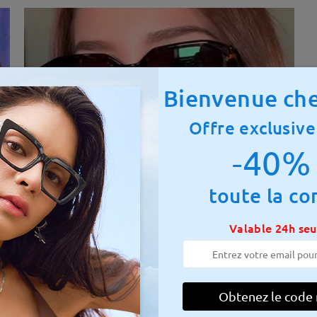
Bienvenue che
Offre exclusive
-40% 
toute la c
Valable 24h se
otale:
133 mm
(
Moyen
)
Taille diagonale des verres :
52
 à ressort:
Non
Matériau:
Tr
Obtenez le code