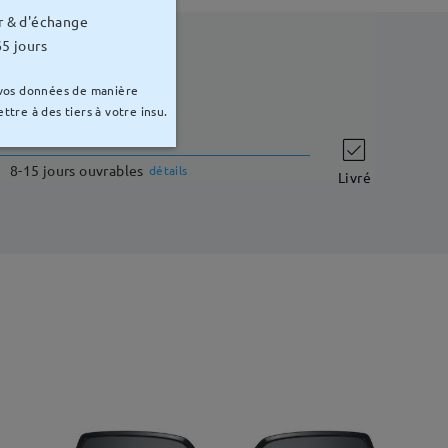
r & d'échange
5 jours
 vos données de manière
ttre à des tiers à votre insu.
délai de livraison
8-15 jours ouvrables
détails
Livré