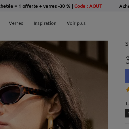
Ach
chetée = 1 offerte + verres -30 %
|
Code : AOUT
Verres
Inspiration
Voir plus
S
Ta