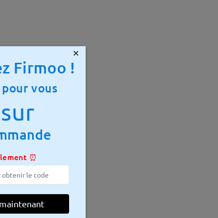
×
z Firmoo !
 pour vous
sur
ommande
ulement ⏰
 mm
Poids:
22g
 maintenant