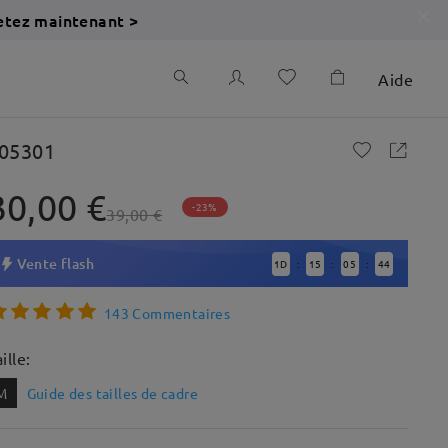
etez maintenant >
Aide
05301
30,00 €
-23%
39,00 €
Vente flash
1
D
15
05
43
:
:
:
143 Commentaires
ille:
M
Guide des tailles de cadre