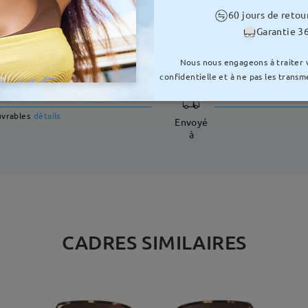
60 jours de retou
Garantie 36
LIVRAISON
Nous nous engageons à traiter
confidentielle et à ne pas les transme
e traitement
uvrables
détails
Envoyé
à
CADRES SIMILAIRES