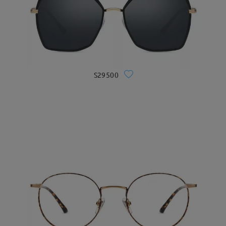
S29500