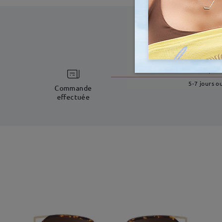
temps d
5-7 jours o
Commande
effectuée