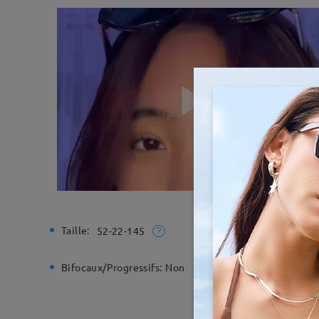
Taille:
Largeur t
52-22-145
Bifocaux/Progressifs:
Non
Charnière