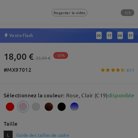
1/9
Regarder la vidéo
Vente flash
2
D
17
06
57
:
:
:
18,00 €
-25%
23,99 €
#MX97012
611
Sélectionnez la couleur
:
Rose, Clair (C19)
disponible
Taille
L
Guide des tailles de cadre