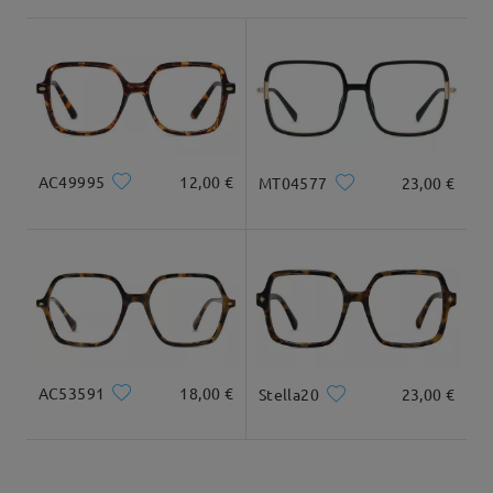
utiliser l'essai -
https://www.firmoo.fr/help-p-112.shtml
délai de livraison
sur May 21 , 2024
8-15 jours ouvrables
détails
Livré
Question
:
Muito bom adoro
AC49995
12,00 €
MT04577
23,00 €
par Sofia sur Aug 17 , 2022
Poser une question
AC53591
18,00 €
Stella20
23,00 €