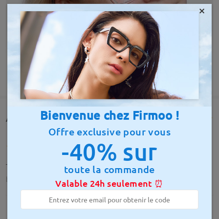
×
AFFICHER PLUS
Bienvenue chez Firmoo !
Avis des clients(611)
Offre exclusive pour vous
-40% sur
Très satisfaite, je recommande vivement
toute la commande
by
Sandrine Oudot
on
Aug 1 , 2026
Valable 24h seulement ⏰