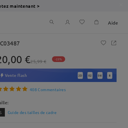
etez maintenant >
Aide
C03487
20,00 €
-23%
25,99 €
Vente flash
2
D
02
06
6
:
:
:
408 Commentaires
ille:
S
Guide des tailles de cadre