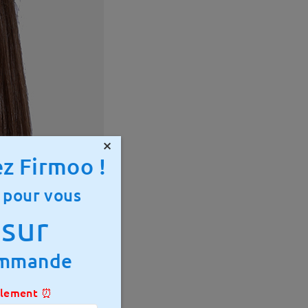
×
z Firmoo !
 pour vous
sur
ommande
ulement ⏰