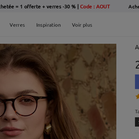
Ach
chetée = 1 offerte + verres -30 %
|
Code : AOUT
Verres
Inspiration
Voir plus
A
Ta