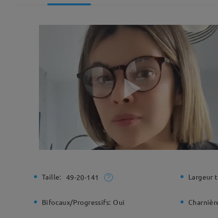
Taille:
Largeur t
49-20-141
Bifocaux/Progressifs:
Oui
Charnière