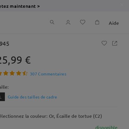
etez maintenant >
Aide
945
25,99 €
307 Commentaires
ille:
L
Guide des tailles de cadre
électionnez la couleur: Or, Écaille de tortue (C2)
disponible