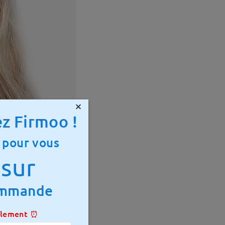
×
z Firmoo !
 pour vous
sur
ommande
ulement ⏰