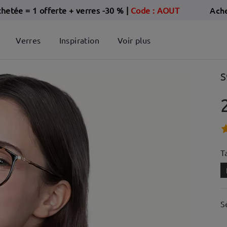
Ach
chetée = 1 offerte + verres -30 %
|
Code : AOUT
Verres
Inspiration
Voir plus
S
Ta
S