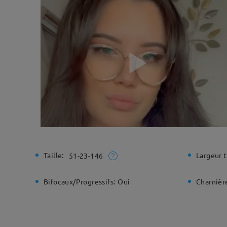
Taille:
Largeur t
51-23-146
Bifocaux/Progressifs:
Oui
Charnière