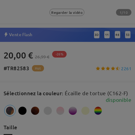
1/10
Regarder la vidéo
Vente flash
3
D
11
46
53
:
:
:
20,00 €
-26%
26,99 €
#TR82583
2261
Hot
Sélectionnez la couleur
:
Écaille de tortue (C162-F)
disponible
Taille