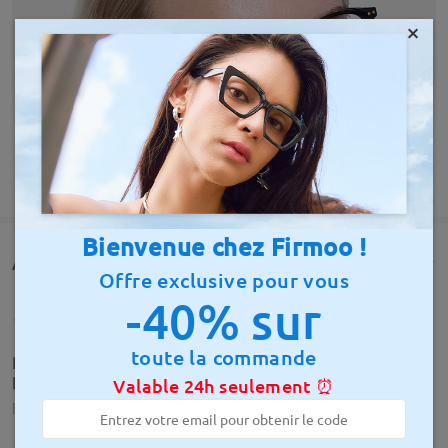
×
AFFICHER PLUS
Bienvenue chez Firmoo !
Avis des clients(2261)
Offre exclusive pour vous
-40% sur
toute la commande
Parfait, toujours satisfait, lunettes au top, et
livraison rapide.
Valable 24h seulement ⏰
by
Jimmy Tenot
on
Jul 2 , 2026