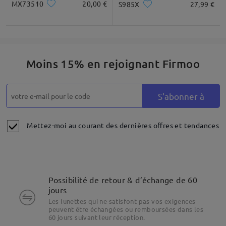
MX73510
20,00 €
S985X
27,99 €
Moins 15% en rejoignant Firmoo
S'abonner à
Mettez-moi au courant des dernières offres et tendances
Nous espérons que ces informations vous seront utiles ! Si vous
avez d'autres questions, n'hésitez pas à nous contacter.
Possibilité de retour & d’échange de 60
Si vous avez encore des questions, vous pouvez nous contacter
jours
par chat en direct (24 h/24 et 7 j/7) ou par e-mail à l'adresse
Les lunettes qui ne satisfont pas vos exigences
service@firmoo.fr.
peuvent être échangées ou remboursées dans les
Mettre en évidence les spécificités
60 jours suivant leur réception.