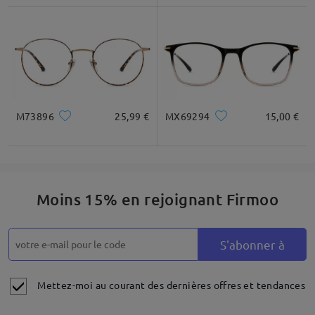
aident à identifier les points à améliorer, tant nos
produits que notre service.
Votre conseiller clientèle dédié vous contactera
par e-mail dans les 24 heures en semaine et dans
les 48 heures le week-end. Pensez à vérifier votre
dossier de courriers indésirables.
M73896
25,99 €
MX69294
15,00 €
Lire tous les
commentaires
Moins 15% en rejoignant Firmoo
Rédiger un avis
S'abonner à
Mettez-moi au courant des dernières offres et tendances