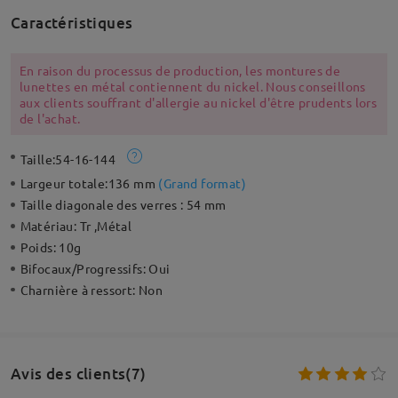
Caractéristiques
En raison du processus de production, les montures de
lunettes en métal contiennent du nickel. Nous conseillons
aux clients souffrant d'allergie au nickel d'être prudents lors
de l'achat.
Taille:
54-16-144
Largeur totale:
136 mm
(
Grand format
)
Taille diagonale des verres :
54 mm
Matériau:
Tr ,Métal
Poids:
10g
Bifocaux/Progressifs:
Oui
Charnière à ressort:
Non
Avis des clients(7)