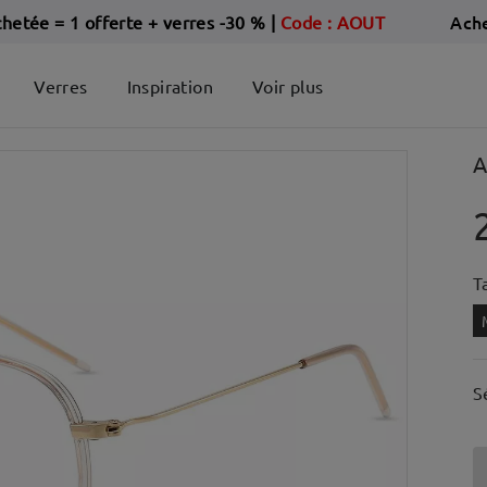
Ach
chetée = 1 offerte + verres -30 %
|
Code : AOUT
Verres
Inspiration
Voir plus
A
Ta
S