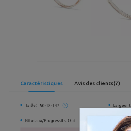
Caractéristiques
Avis des clients(7)
Taille:
Largeur t
50-18-147
Bifocaux/Progressifs:
Oui
Charnière