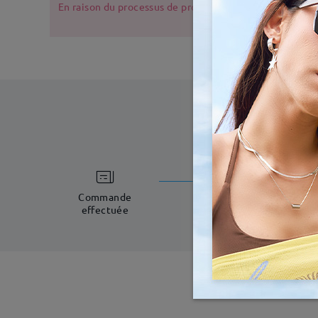
En raison du processus de production, les montures de l
temps d
5-7 jours o
Commande
effectuée