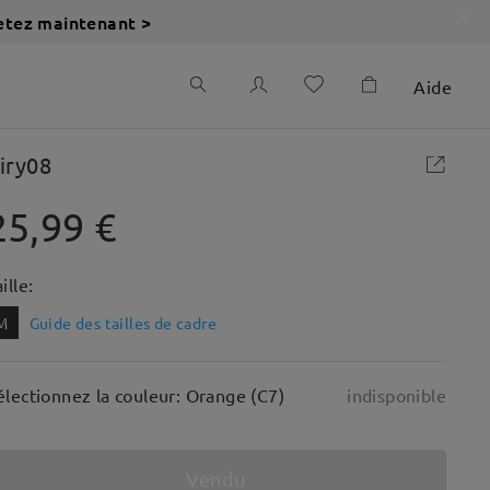
etez maintenant >
Aide
iry08
25,99 €
ille:
M
Guide des tailles de cadre
électionnez la couleur: Orange (C7)
indisponible
Vendu