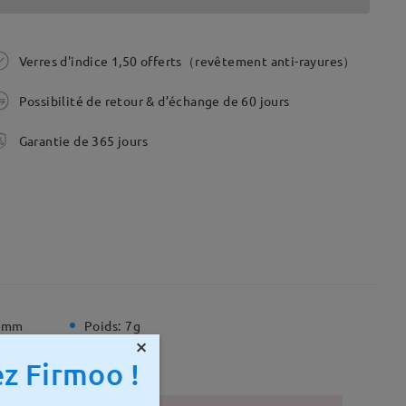
Verres d'indice 1,50 offerts（revêtement anti-rayures）
Possibilité de retour & d’échange de 60 jours
Garantie de 365 jours
 mm
Poids:
7g
×
z Firmoo !