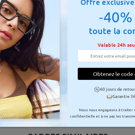
Offre exclusive
unettes en métal contiennent du nickel. Nous conseillons aux client
l'achat.
-40% 
toute la c
Valable 24h se
LIVRAISON
Obtenez le code
e traitement
uvrables
détails
Envoyé
60 jours de retou
à
Garantie 36
Nous nous engageons à traiter
confidentielle et à ne pas les transme