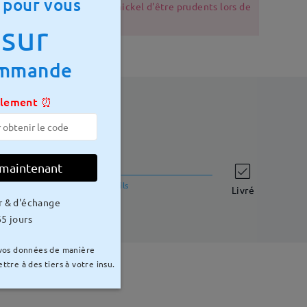
 pour vous
s souffrant d'allergie au nickel d'être prudents lors de
sur
ommande
ulement ⏰
 maintenant
délai de livraison
8-15 jours ouvrables
détails
Livré
r & d'échange
5 jours
 vos données de manière
ttre à des tiers à votre insu.