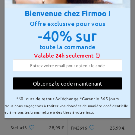
Envoyé à
Bienvenue chez Firmoo !
Montures similaires
Offre exclusive pour vous
délai de livraison
-40% sur
8-15 jours ouvrables
détails
toute la commande
Livré
Valable 24h seulement ⏰
HPG032
25,99 €
Oria3
27,99 €
Obtenez le code maintenant
*60 jours de retour &d'échange *Garantie 365 jours
Nous nous engageons à traiter vos données de manière confidentielle
et à ne pas les transmettre à des tiers à votre insu.
Stella13
28,99 €
FM2616
25,99 €