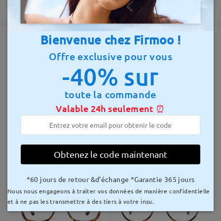
temps de traitement
Rédiger un avis
Garantie de 365 jours
5-7 jours ouvrables
détails
Bienvenue chez Firmoo !
Envoyé à
Offre exclusive pour vous
Montures similaires
-40% sur
délai de livraison
8-15 jours ouvrables
détails
toute la commande
Valable 24h seulement ⏰
Livré
TR13914
15,00 €
Grace20210
20,00 €
Obtenez le code maintenant
*60 jours de retour &d'échange *Garantie 365 jours
Nous nous engageons à traiter vos données de manière confidentielle
et à ne pas les transmettre à des tiers à votre insu.