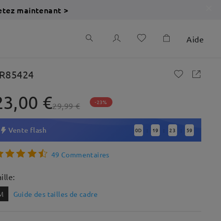
etez maintenant >
Aide
R85424
23,00 €
-23%
29,99 €
Vente flash
0
D
19
23
58
:
:
:
49 Commentaires
ille:
M
Guide des tailles de cadre