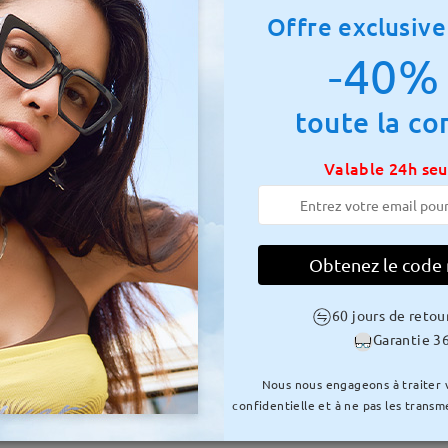
otale:
135 mm
(
Moyen
)
Taille diagonale des verres :
59
Offre exclusive
-40% 
 à ressort:
Non
Matériau:
Tr
toute la c
Valable 24h se
LIVRAISON
Obtenez le code
e traitement
uvrables
détails
60 jours de retou
Envoyé
à
Garantie 36
Nous nous engageons à traiter
confidentielle et à ne pas les transme