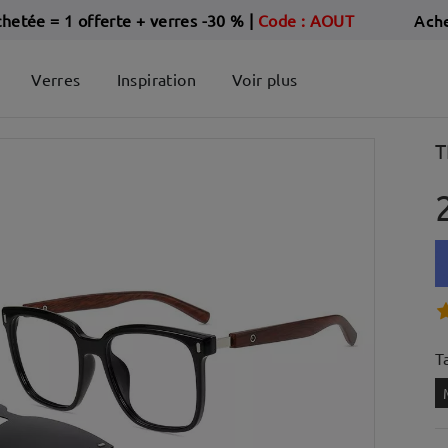
Ach
chetée = 1 offerte + verres -30 %
|
Code : AOUT
Verres
Inspiration
Voir plus
T
Ta