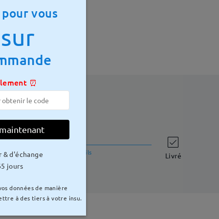
 mm
Poids:
20g
 pour vous
sur
ommande
ulement ⏰
 maintenant
délai de livraison
8-15 jours ouvrables
détails
r & d'échange
Livré
5 jours
 vos données de manière
ttre à des tiers à votre insu.