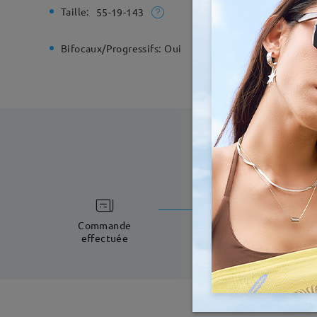
Taille:
Largeur t
55-19-143
Bifocaux/Progressifs:
Oui
Charnière
temps d
5-7 jours o
Commande
effectuée