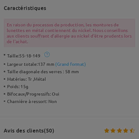
Caractéristiques
En raison du processus de production, les montures de
lunettes en métal contiennent du nickel. Nous conseillons
aux clients souffrant d'allergie au nickel d'être prudents lors
de l'achat.
Taille:
55-18-149
Largeur totale:
137 mm
(
Grand format
)
Taille diagonale des verres :
58 mm
Matériau:
Tr ,Métal
Poids:
15g
Bifocaux/Progressifs:
Oui
Charnière à ressort:
Non
Avis des clients(50)