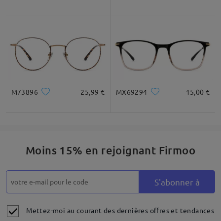
être difficile de choisir la taille de monture idéale en ligne.
Nous vous suggérons donc de consulter ce lien :
https://www.firmoo.fr/help-p-1.shtml
. De plus, nous offrons un
échange et un retour sous 60 jours : les lunettes non
conformes peuvent être échangées ou remboursées dans les
60 jours suivant leur réception. Seuls les frais de livraison
s'appliquent. N'hésitez pas à nous contacter si besoin. Bonne
journée !
M73896
25,99 €
MX69294
15,00 €
Lire tous les
commentaires
Rédiger un avis
Moins 15% en rejoignant Firmoo
S'abonner à
Mettez-moi au courant des dernières offres et tendances