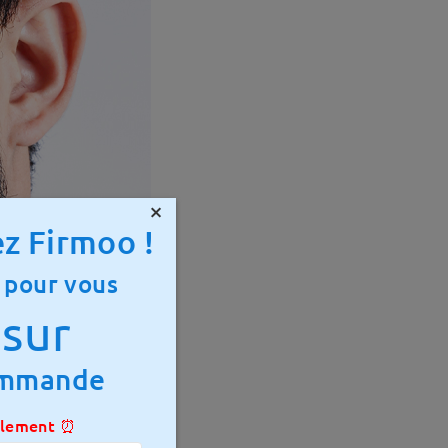
×
z Firmoo !
 pour vous
sur
ommande
ulement ⏰