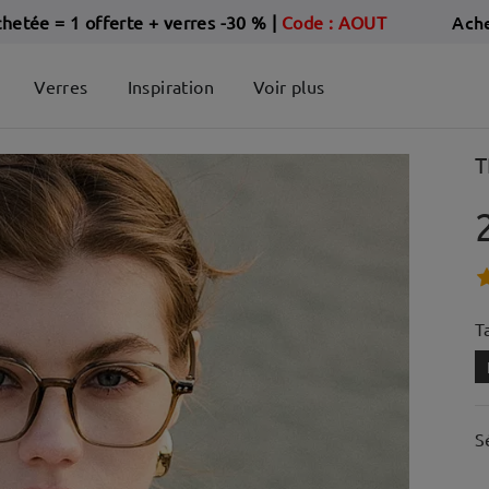
Ach
chetée = 1 offerte + verres -30 %
|
Code : AOUT
Verres
Inspiration
Voir plus
T
Ta
S