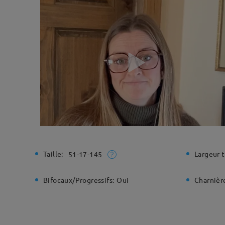
Taille:
Largeur t
51-17-145
Bifocaux/Progressifs:
Oui
Charnière