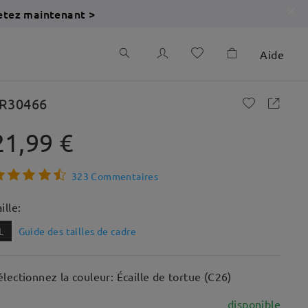
etez maintenant >
Aide
R30466
21,99 €
323 Commentaires
ille:
L
Guide des tailles de cadre
électionnez la couleur: Écaille de tortue (C26)
disponible