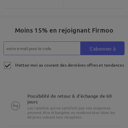
déterminer les montures qui vous conviennent le mieux. Notre
fonction d'essayage virtuel vous permet de visualiser le rendu
des différents styles sur votre visage avant de faire votre choix.
Si vous avez besoin d'aide pour mesurer la taille de votre
monture, notre guide complet vous guidera pas à pas.
Moins 15% en rejoignant Firmoo
Nous vous suggérons de consulter le lien ci-dessous afin de
comparer la taille actuelle de votre monture et de trouver
celle qui vous conviendra parfaitement.
S'abonner à
Pour toute question ou assistance, notre service client est
disponible 24h/24 et 7j/7 via le chat en direct ou par e-mail à
Mettez-moi au courant des dernières offres et tendances
l'adresse service@firmoo.fr.
sur Mar 12 , 2025
Possibilité de retour & d’échange de 60
jours
Lire les Q&R
Les lunettes qui ne satisfont pas vos exigences
peuvent être échangées ou remboursées dans les
60 jours suivant leur réception.
Poser une question