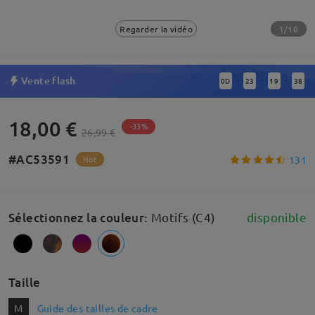
1/10
Regarder la vidéo
Vente flash
0
D
23
19
37
:
:
:
18,00 €
-33%
26,99 €
#AC53591
131
Hot
Sélectionnez la couleur
:
Motifs (C4)
disponible
Taille
M
Guide des tailles de cadre