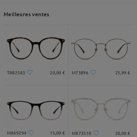
Le modèle AC53591 convient-il à un tour de tête de
60cm?
Meilleures ventes
par Anna sur Mar 11 , 2025
Firmoo's
reply
Bonjour Anna
Merci de votre intérêt.
Nous comprenons qu'il peut être difficile de trouver la paire de
lunettes idéale en ligne, mais nous sommes là pour vous
faciliter la tâche. Que vous ayez des doutes sur la forme de
TR82583
20,00 €
M73896
25,99 €
votre visage ou que vous ayez besoin d'aide pour choisir le bon
style de monture, Firmoo est là pour vous.
1. Vérifiez la forme de votre visage et le style de monture.
fils d'accent métalliques de chaque côté.
(https://www.firmoo.fr/help-p-119.shtml)
2. Utilisez la fonction d'essayage virtuel pour vous faire une
idée du style.
(https://www.firmoo.fr/help-p-112.shtml)
3. Consultez comment mesurer la taille de la monture.
(https://www.firmoo.fr/help-p-1.shtml)
MX69294
15,00 €
MX73510
20,00 €
Tout d'abord, consultez notre guide des formes de visage pour