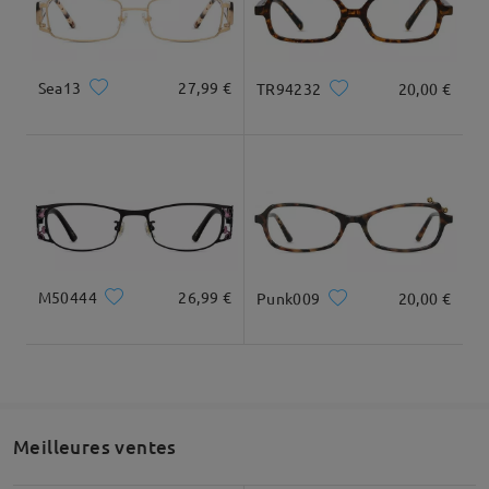
Livré
Sea13
27,99 €
TR94232
20,00 €
Largeur totale
Longueur des branches
130mm/ 5.12in
145mm/ 5.71in
M50444
26,99 €
Punk009
20,00 €
Largeur des verres
Hauteur des verres
Largeur du pont
52mm/ 2.05in
34mm/ 1.34in
nasal
20mm/ 0.79in
Mettre en évidence les spécificités
Meilleures ventes