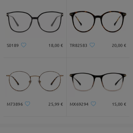
S0189
18,00 €
TR82583
20,00 €
M73896
25,99 €
MX69294
15,00 €
Montures plates en acétate de style millénaire vintage.