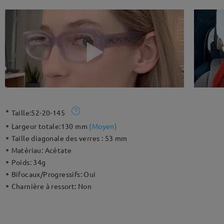
Taille:
52-20-145
Largeur totale:
130 mm
(
Moyen
)
Taille diagonale des verres :
53 mm
Matériau:
Acétate
Poids:
34g
Bifocaux/Progressifs:
Oui
Charnière à ressort:
Non