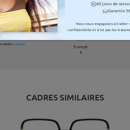
60 jours de retou
Garantie 36
LIVRAISON
Nous nous engageons à traiter
confidentielle et à ne pas les transme
e traitement
uvrables
détails
Envoyé
à
CADRES SIMILAIRES