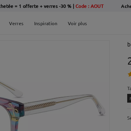
Ach
chetée = 1 offerte + verres -30 %
|
Code : AOUT
Verres
Inspiration
Voir plus
b
Ta
S