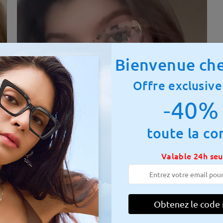
Bienvenue che
Offre exclusive
-40% 
toute la c
otale:
132 mm
(
Moyen
)
Taille diagonale des verres :
53
Valable 24h se
 à ressort:
Non
Matériau:
Acétate
Obtenez le code