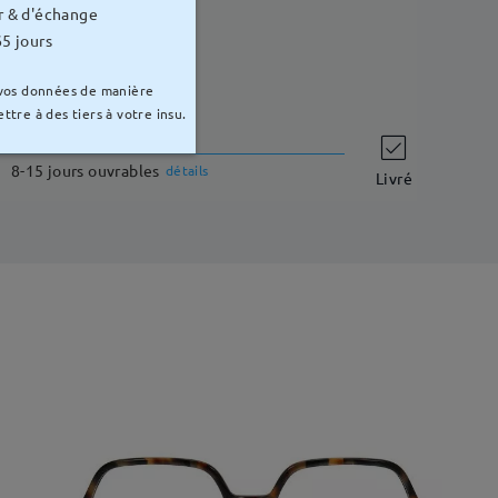
r & d'échange
5 jours
 vos données de manière
ttre à des tiers à votre insu.
délai de livraison
8-15 jours ouvrables
détails
Livré