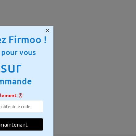
×
z Firmoo !
 pour vous
sur
ommande
 mm
Poids:
28g
ulement ⏰
 maintenant