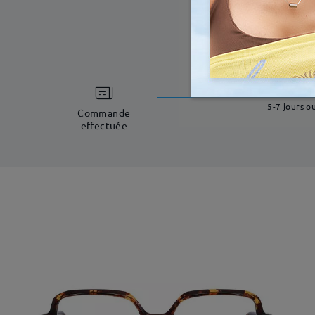
temps d
5-7 jours o
Commande
effectuée