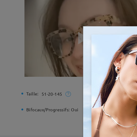
Taille:
Largeur t
51-20-145
Bifocaux/Progressifs:
Oui
Charnière