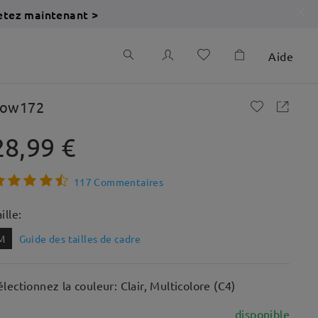
etez maintenant >
Aide
ow172
28,99 €
117 Commentaires
ille:
M
Guide des tailles de cadre
électionnez la couleur: Clair, Multicolore (C4)
disponible