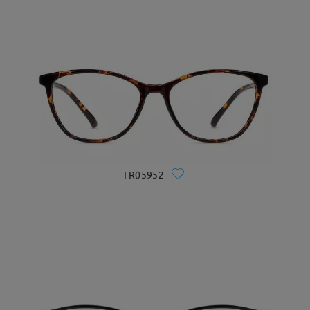
TR05952