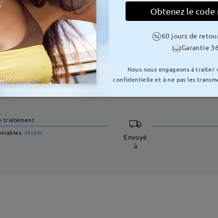
unettes en métal contiennent du nickel. Nous conseillons aux client
Obtenez le code
l'achat.
60 jours de retou
Garantie 36
Nous nous engageons à traiter
confidentielle et à ne pas les transme
LIVRAISON
e traitement
uvrables
détails
Envoyé
à