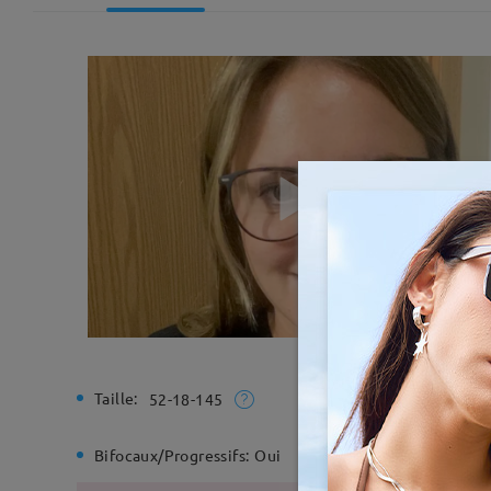
Taille:
Largeur t
52-18-145
Bifocaux/Progressifs:
Oui
Charnière