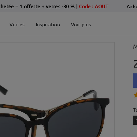
Ach
chetée = 1 offerte + verres -30 %
|
Code : AOUT
Verres
Inspiration
Voir plus
M
Ta