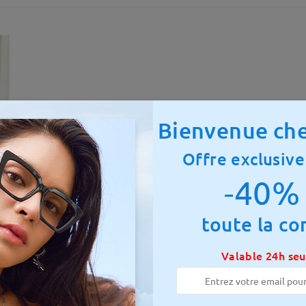
Bienvenue che
Offre exclusive
-40% 
toute la c
otale:
132 mm
(
Moyen
)
Taille diagonale des verres :
53
Valable 24h se
 à ressort:
Non
Matériau:
Métal ,Tr