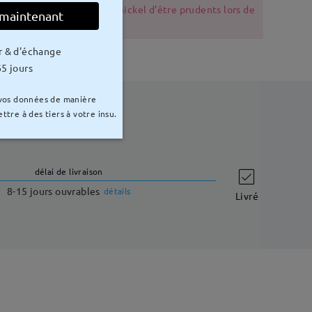
s souffrant d'allergie au nickel d'être prudents lors de
 maintenant
r & d'échange
5 jours
 vos données de manière
ttre à des tiers à votre insu.
délai de livraison
8-15 jours ouvrables
détails
Livré