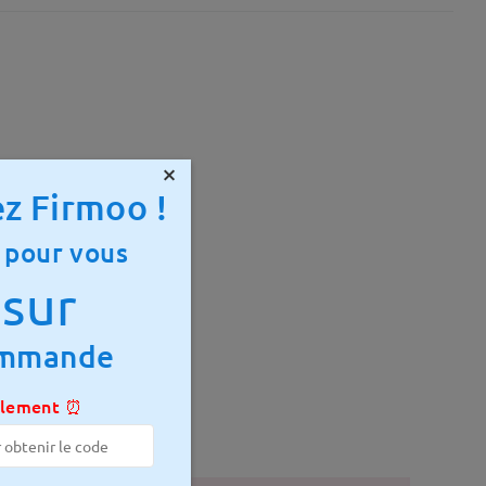
×
z Firmoo !
 pour vous
sur
ommande
 mm
Poids:
13g
ulement ⏰