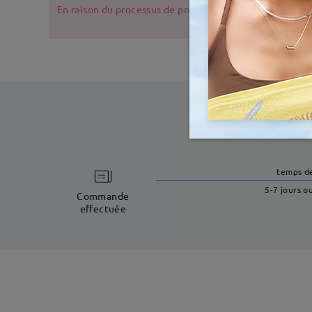
En raison du processus de production, les montures de l
temps d
5-7 jours o
Commande
effectuée