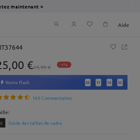
etez maintenant >
Aide
T37644
25,00 €
-17%
29,99 €
Vente flash
2
D
17
10
51
:
:
:
165 Commentaires
ille:
M
Guide des tailles de cadre