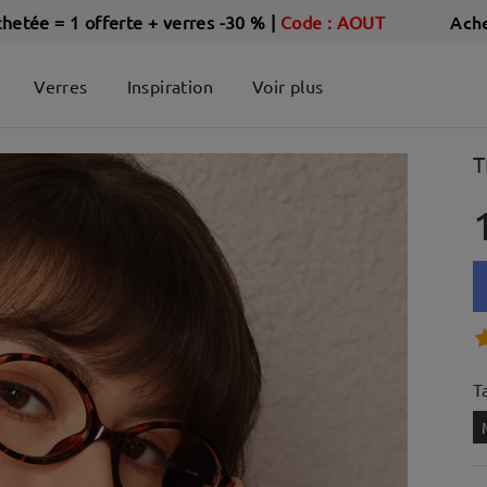
Ach
chetée = 1 offerte + verres -30 %
|
Code : AOUT
Verres
Inspiration
Voir plus
T
Ta