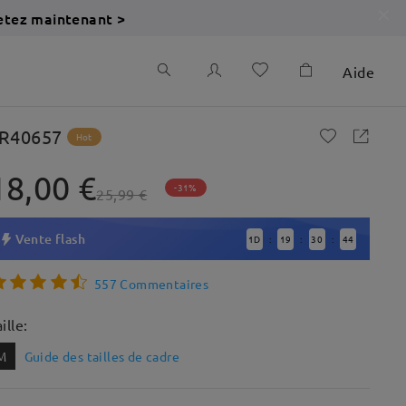
etez maintenant >
Aide
R40657
Hot
18,00 €
-31%
25,99 €
Vente flash
1
D
19
30
42
:
:
:
557 Commentaires
ille:
M
Guide des tailles de cadre