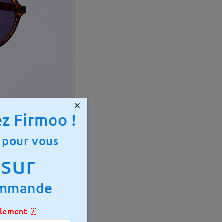
×
z Firmoo !
 pour vous
sur
ommande
ulement ⏰