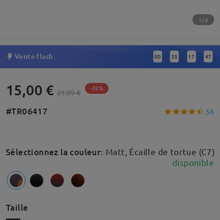
1/6
Vente flash
0
D
23
17
47
:
:
:
15,00 €
-32%
21,99 €
#TR06417
56
Sélectionnez la couleur
:
Matt, Écaille de tortue (C7)
disponible
Taille