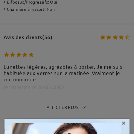
Bifocaux/Progressifs:
Oui
Charnière à ressort:
Non
Avis des clients(56)
Lunettes légères, agréables à porter. Je me suis
habituée aux verres sur la matinée. Vraiment je
recommande
by
Nathastrid
on
Jun 26 , 2026
AFFICHER PLUS
×
Bonjour J'ai beaucoup hésité avant de me lancer
car je voyais des vidéos sur Tiktok et je me
Questions et réponses(2)
demandais si c'était réel...ben finalement j'ai passé