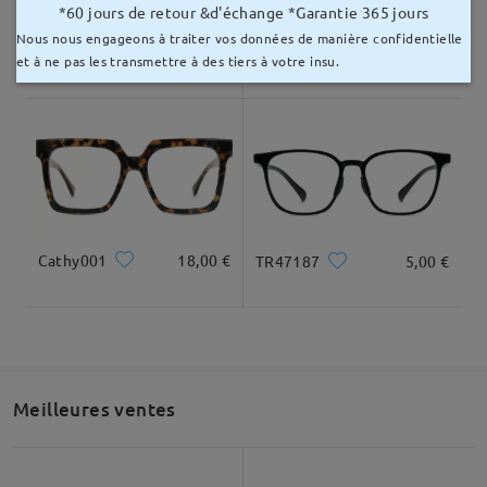
*60 jours de retour &d'échange *Garantie 365 jours
Nous nous engageons à traiter vos données de manière confidentielle
TR13914
15,00 €
Grace20210
20,00 €
et à ne pas les transmettre à des tiers à votre insu.
Cathy001
18,00 €
TR47187
5,00 €
Meilleures ventes