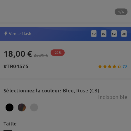
1/6
Vente flash
1
D
07
52
27
:
:
:
18,00 €
-22%
22,99 €
#TR04575
78
Sélectionnez la couleur
:
Bleu, Rose (C8)
indisponible
Taille