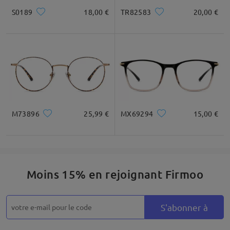
S0189
18,00 €
TR82583
20,00 €
Carré
Rond
Cœur
Diamant
Ovale
* Uniquement à titre de référence
M73896
25,99 €
MX69294
15,00 €
Description du produit
Moins 15% en rejoignant Firmoo
S'abonner à