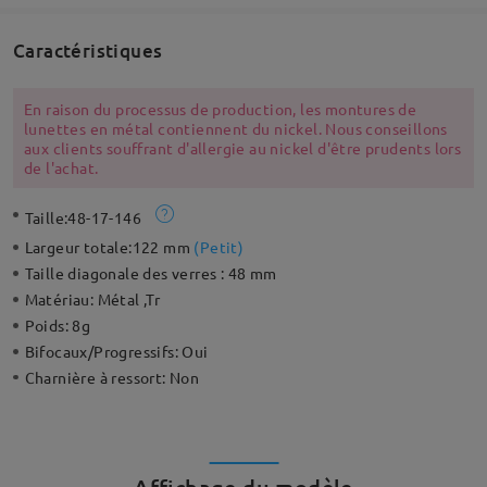
Caractéristiques
En raison du processus de production, les montures de
lunettes en métal contiennent du nickel. Nous conseillons
aux clients souffrant d'allergie au nickel d'être prudents lors
de l'achat.
Taille:
48-17-146
Largeur totale:
122 mm
(
Petit
)
Taille diagonale des verres :
48 mm
Matériau:
Métal ,Tr
Poids:
8g
Bifocaux/Progressifs:
Oui
Charnière à ressort:
Non
Affichage du modèle